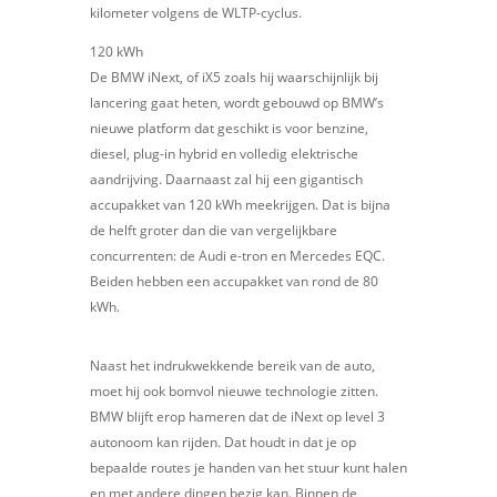
kilometer volgens de WLTP-cyclus.
120 kWh
De BMW iNext, of iX5 zoals hij waarschijnlijk bij
lancering gaat heten, wordt gebouwd op BMW’s
nieuwe platform dat geschikt is voor benzine,
diesel, plug-in hybrid en volledig elektrische
aandrijving. Daarnaast zal hij een gigantisch
accupakket van 120 kWh meekrijgen. Dat is bijna
de helft groter dan die van vergelijkbare
concurrenten: de Audi e-tron en Mercedes EQC.
Beiden hebben een accupakket van rond de 80
kWh.
Naast het indrukwekkende bereik van de auto,
moet hij ook bomvol nieuwe technologie zitten.
BMW blijft erop hameren dat de iNext op level 3
autonoom kan rijden. Dat houdt in dat je op
bepaalde routes je handen van het stuur kunt halen
en met andere dingen bezig kan. Binnen de