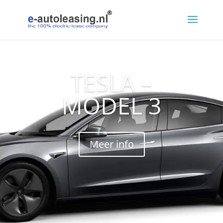
TESLA –
MODEL 3
Meer info